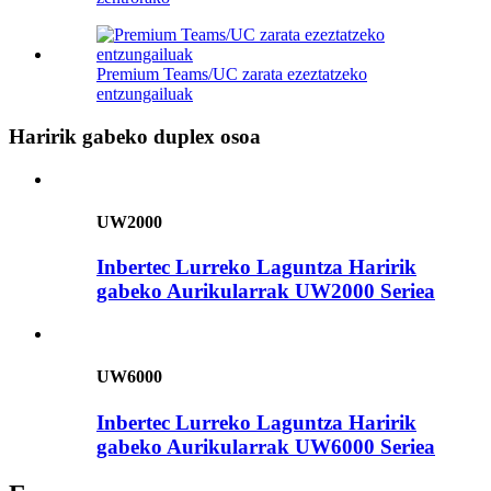
Premium Teams/UC zarata ezeztatzeko
entzungailuak
Haririk gabeko duplex osoa
UW2000
Inbertec Lurreko Laguntza Haririk
gabeko Aurikularrak UW2000 Seriea
UW6000
Inbertec Lurreko Laguntza Haririk
gabeko Aurikularrak UW6000 Seriea