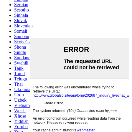
Serbian
Sesotho
Sinhala
Slovak
Slovenian
Somali
Samoan
Scots Gaelic
Shona
Sindhi
Sundanese
Swahili
Tajik
Tamil
Telugu
Thai
Ukrainian
Urdu
Uzbek
Vietnamese
Welsh
Xhosa
Yiddish
Yoruba
Zulu