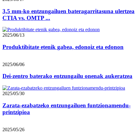
3,5 mm-ko entzungailuen bateragarritasuna ulertzea
CTIA vs. OMTP ...
2025/06/13
Produktibitate etenik gabea, edonoiz eta edonon
2025/06/06
Dei-zentro baterako entzungailu onenak aukeratzea
2025/05/30
Zarata-ezabatzeko entzungailuen funtzionamendu-
printzipioa
2025/05/26