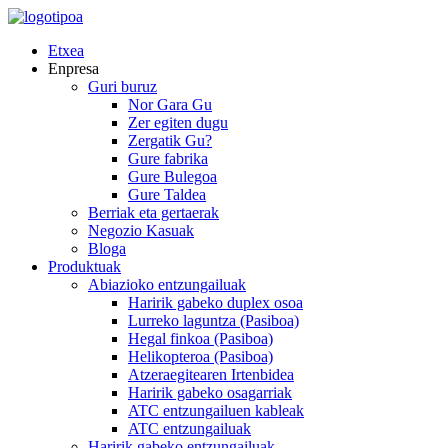
Etxea
Enpresa
Guri buruz
Nor Gara Gu
Zer egiten dugu
Zergatik Gu?
Gure fabrika
Gure Bulegoa
Gure Taldea
Berriak eta gertaerak
Negozio Kasuak
Bloga
Produktuak
Abiazioko entzungailuak
Haririk gabeko duplex osoa
Lurreko laguntza (Pasiboa)
Hegal finkoa (Pasiboa)
Helikopteroa (Pasiboa)
Atzeraegitearen Irtenbidea
Haririk gabeko osagarriak
ATC entzungailuen kableak
ATC entzungailuak
Haririk gabeko entzungailuak