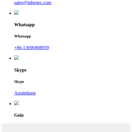
sales@inbertec.com
Whatsapp
Whatsapp
+86-13696908959
Skype
Skype
Austinliang
Goia