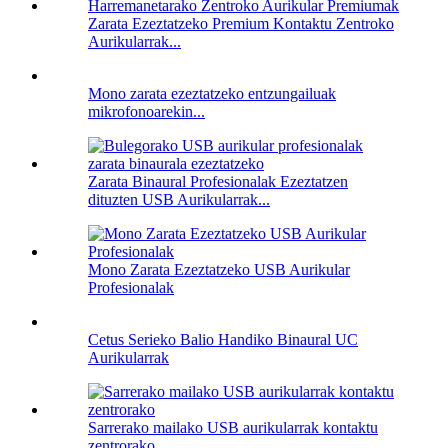
Zarata Ezeztatzeko Premium Kontaktu Zentroko
Aurikularrak...
Mono zarata ezeztatzeko entzungailuak
mikrofonoarekin...
Zarata Binaural Profesionalak Ezeztatzen
dituzten USB Aurikularrak...
Mono Zarata Ezeztatzeko USB Aurikular
Profesionalak
Cetus Serieko Balio Handiko Binaural UC
Aurikularrak
Sarrerako mailako USB aurikularrak kontaktu
zentrorako