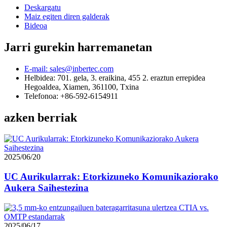
Deskargatu
Maiz egiten diren galderak
Bideoa
Jarri gurekin harremanetan
E-mail: sales@inbertec.com
Helbidea: 701. gela, 3. eraikina, 455 2. eraztun errepidea
Hegoaldea, Xiamen, 361100, Txina
Telefonoa: +86-592-6154911
azken berriak
2025/06/20
UC Aurikularrak: Etorkizuneko Komunikaziorako
Aukera Saihestezina
2025/06/17