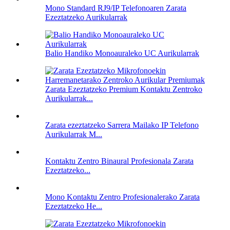
Mono Standard RJ9/IP Telefonoaren Zarata
Ezeztatzeko Aurikularrak
Balio Handiko Monoauraleko UC Aurikularrak
Zarata Ezeztatzeko Premium Kontaktu Zentroko
Aurikularrak...
Zarata ezeztatzeko Sarrera Mailako IP Telefono
Aurikularrak M...
Kontaktu Zentro Binaural Profesionala Zarata
Ezeztatzeko...
Mono Kontaktu Zentro Profesionalerako Zarata
Ezeztatzeko He...