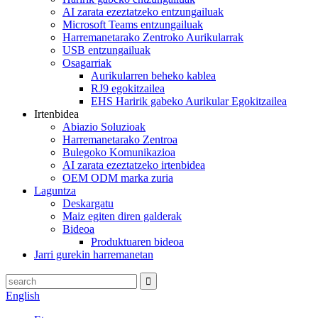
AI zarata ezeztatzeko entzungailuak
Microsoft Teams entzungailuak
Harremanetarako Zentroko Aurikularrak
USB entzungailuak
Osagarriak
Aurikularren beheko kablea
RJ9 egokitzailea
EHS Haririk gabeko Aurikular Egokitzailea
Irtenbidea
Abiazio Soluzioak
Harremanetarako Zentroa
Bulegoko Komunikazioa
AI zarata ezeztatzeko irtenbidea
OEM ODM marka zuria
Laguntza
Deskargatu
Maiz egiten diren galderak
Bideoa
Produktuaren bideoa
Jarri gurekin harremanetan
English