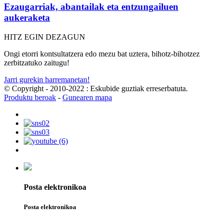
Ezaugarriak, abantailak eta entzungailuen
aukeraketa
HITZ EGIN DEZAGUN
Ongi etorri kontsultatzera edo mezu bat uztera, bihotz-bihotzez
zerbitzatuko zaitugu!
Jarri gurekin harremanetan!
© Copyright - 2010-2022 : Eskubide guztiak erreserbatuta.
Produktu beroak
-
Gunearen mapa
Posta elektronikoa
Posta elektronikoa