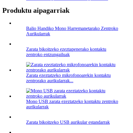
Produktu aipagarriak
Balio Handiko Mono Harremanetarako Zentroko
Aurikularrak
Zarata bikoitzeko ezeztapenerako kontaktu
zentroko entzungailuak
Zarata ezeztatzeko mikrofonoarekin kontaktu
zentrorako aurikularrak...
Mono USB zarata ezeztatzeko kontaktu zentroko
aurikularrak
Zarata bikoitzeko USB aurikular estandarrak