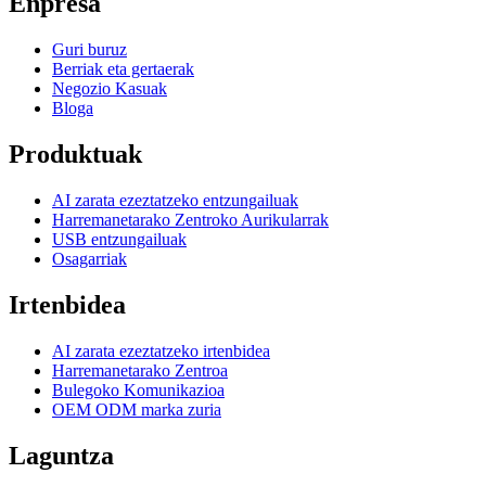
Enpresa
Guri buruz
Berriak eta gertaerak
Negozio Kasuak
Bloga
Produktuak
AI zarata ezeztatzeko entzungailuak
Harremanetarako Zentroko Aurikularrak
USB entzungailuak
Osagarriak
Irtenbidea
AI zarata ezeztatzeko irtenbidea
Harremanetarako Zentroa
Bulegoko Komunikazioa
OEM ODM marka zuria
Laguntza