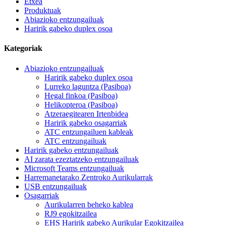
Etxea
Produktuak
Abiazioko entzungailuak
Haririk gabeko duplex osoa
Kategoriak
Abiazioko entzungailuak
Haririk gabeko duplex osoa
Lurreko laguntza (Pasiboa)
Hegal finkoa (Pasiboa)
Helikopteroa (Pasiboa)
Atzeraegitearen Irtenbidea
Haririk gabeko osagarriak
ATC entzungailuen kableak
ATC entzungailuak
Haririk gabeko entzungailuak
AI zarata ezeztatzeko entzungailuak
Microsoft Teams entzungailuak
Harremanetarako Zentroko Aurikularrak
USB entzungailuak
Osagarriak
Aurikularren beheko kablea
RJ9 egokitzailea
EHS Haririk gabeko Aurikular Egokitzailea