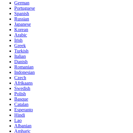
German
Portuguese
Spanish
Russian
Japanese
Korean
Arabic
Irish
Greek
Turkish
Italian
Danish
Romanian
Indonesian
Czech
Afrikaans
Swedish
Polish
Basque
Catalan
Esperanto
Hindi
Lao
Albanian
Amharic