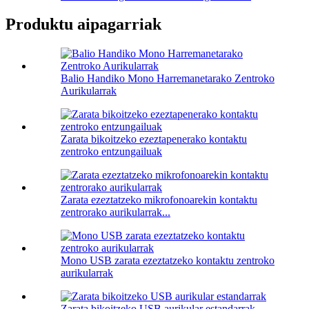
Produktu aipagarriak
Balio Handiko Mono Harremanetarako Zentroko
Aurikularrak
Zarata bikoitzeko ezeztapenerako kontaktu
zentroko entzungailuak
Zarata ezeztatzeko mikrofonoarekin kontaktu
zentrorako aurikularrak...
Mono USB zarata ezeztatzeko kontaktu zentroko
aurikularrak
Zarata bikoitzeko USB aurikular estandarrak