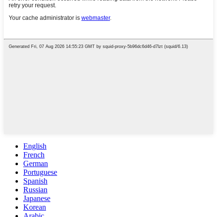
English
French
German
Portuguese
Spanish
Russian
Japanese
Korean
Arabic