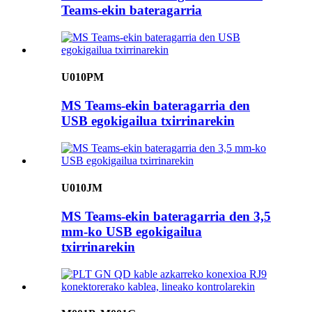
Teams-ekin bateragarria
U010PM
MS Teams-ekin bateragarria den
USB egokigailua txirrinarekin
U010JM
MS Teams-ekin bateragarria den 3,5
mm-ko USB egokigailua
txirrinarekin