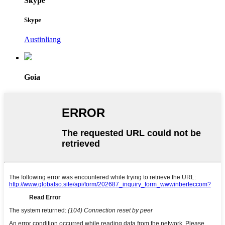
Skype
Skype
Austinliang
Goia