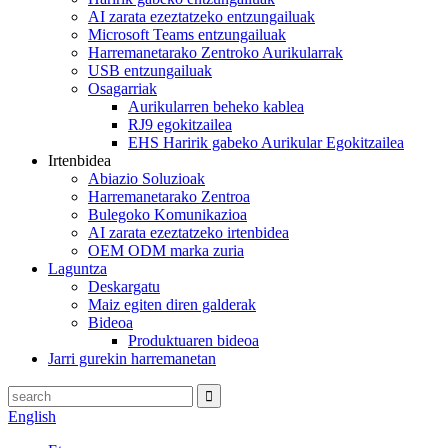
AI zarata ezeztatzeko entzungailuak
Microsoft Teams entzungailuak
Harremanetarako Zentroko Aurikularrak
USB entzungailuak
Osagarriak
Aurikularren beheko kablea
RJ9 egokitzailea
EHS Haririk gabeko Aurikular Egokitzailea
Irtenbidea
Abiazio Soluzioak
Harremanetarako Zentroa
Bulegoko Komunikazioa
AI zarata ezeztatzeko irtenbidea
OEM ODM marka zuria
Laguntza
Deskargatu
Maiz egiten diren galderak
Bideoa
Produktuaren bideoa
Jarri gurekin harremanetan
English