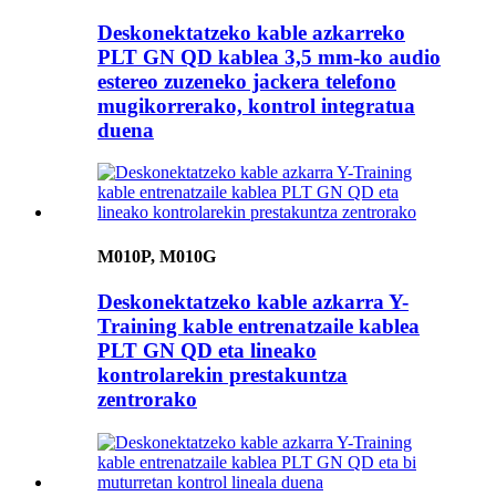
Deskonektatzeko kable azkarreko
PLT GN QD kablea 3,5 mm-ko audio
estereo zuzeneko jackera telefono
mugikorrerako, kontrol integratua
duena
M010P, M010G
Deskonektatzeko kable azkarra Y-
Training kable entrenatzaile kablea
PLT GN QD eta lineako
kontrolarekin prestakuntza
zentrorako