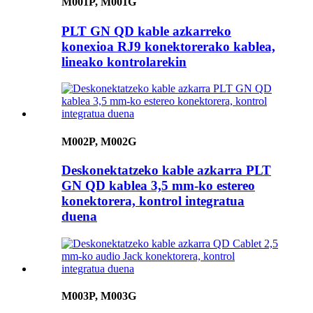
M001P, M001G
PLT GN QD kable azkarreko
konexioa RJ9 konektorerako kablea,
lineako kontrolarekin
M002P, M002G
Deskonektatzeko kable azkarra PLT
GN QD kablea 3,5 mm-ko estereo
konektorera, kontrol integratua
duena
M003P, M003G