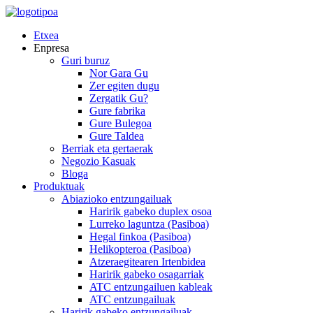
Etxea
Enpresa
Guri buruz
Nor Gara Gu
Zer egiten dugu
Zergatik Gu?
Gure fabrika
Gure Bulegoa
Gure Taldea
Berriak eta gertaerak
Negozio Kasuak
Bloga
Produktuak
Abiazioko entzungailuak
Haririk gabeko duplex osoa
Lurreko laguntza (Pasiboa)
Hegal finkoa (Pasiboa)
Helikopteroa (Pasiboa)
Atzeraegitearen Irtenbidea
Haririk gabeko osagarriak
ATC entzungailuen kableak
ATC entzungailuak
Haririk gabeko entzungailuak