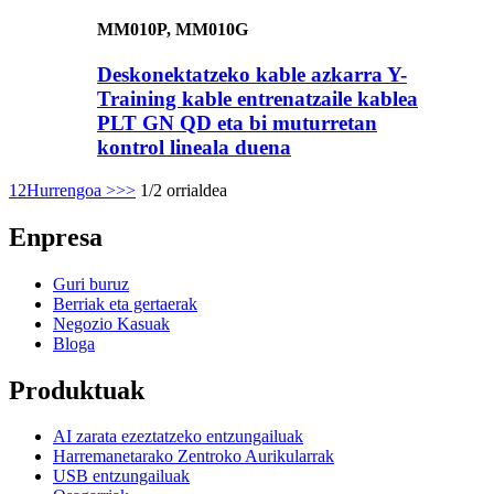
MM010P, MM010G
Deskonektatzeko kable azkarra Y-
Training kable entrenatzaile kablea
PLT GN QD eta bi muturretan
kontrol lineala duena
1
2
Hurrengoa >
>>
1/2 orrialdea
Enpresa
Guri buruz
Berriak eta gertaerak
Negozio Kasuak
Bloga
Produktuak
AI zarata ezeztatzeko entzungailuak
Harremanetarako Zentroko Aurikularrak
USB entzungailuak