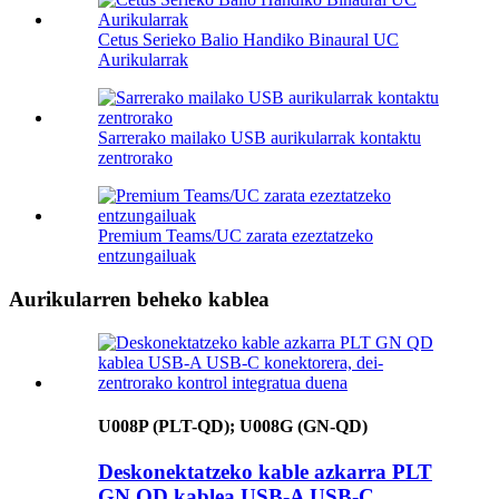
Cetus Serieko Balio Handiko Binaural UC
Aurikularrak
Sarrerako mailako USB aurikularrak kontaktu
zentrorako
Premium Teams/UC zarata ezeztatzeko
entzungailuak
Aurikularren beheko kablea
U008P (PLT-QD); U008G (GN-QD)
Deskonektatzeko kable azkarra PLT
GN QD kablea USB-A USB-C