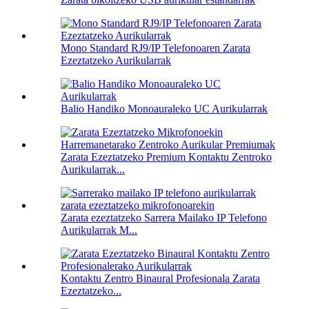
Mono Standard RJ9/IP Telefonoaren Zarata
Ezeztatzeko Aurikularrak
Balio Handiko Monoauraleko UC Aurikularrak
Zarata Ezeztatzeko Premium Kontaktu Zentroko
Aurikularrak...
Zarata ezeztatzeko Sarrera Mailako IP Telefono
Aurikularrak M...
Kontaktu Zentro Binaural Profesionala Zarata
Ezeztatzeko...