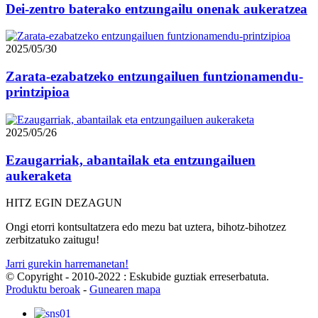
Dei-zentro baterako entzungailu onenak aukeratzea
2025/05/30
Zarata-ezabatzeko entzungailuen funtzionamendu-
printzipioa
2025/05/26
Ezaugarriak, abantailak eta entzungailuen
aukeraketa
HITZ EGIN DEZAGUN
Ongi etorri kontsultatzera edo mezu bat uztera, bihotz-bihotzez
zerbitzatuko zaitugu!
Jarri gurekin harremanetan!
© Copyright - 2010-2022 : Eskubide guztiak erreserbatuta.
Produktu beroak
-
Gunearen mapa