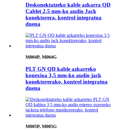
Deskonektatzeko kable azkarra QD
Cablet 2,5 mm-ko audio Jack
konektorera, kontrol integratua
duena
M004P, M004G
PLT GN QD kable azkarreko
konexioa 3,5 mm-ko audio jack
konektorerako, kontrol integratua
duena
M005P, M005G