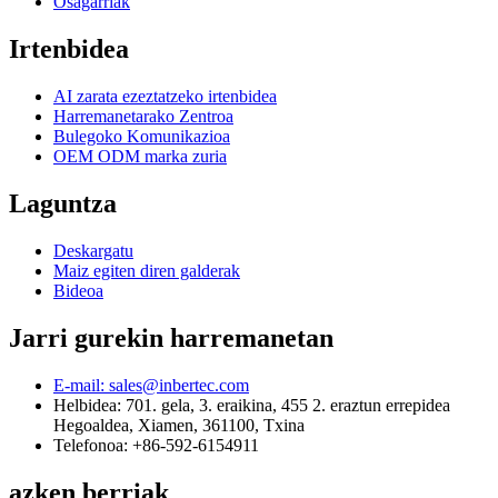
Osagarriak
Irtenbidea
AI zarata ezeztatzeko irtenbidea
Harremanetarako Zentroa
Bulegoko Komunikazioa
OEM ODM marka zuria
Laguntza
Deskargatu
Maiz egiten diren galderak
Bideoa
Jarri gurekin harremanetan
E-mail: sales@inbertec.com
Helbidea: 701. gela, 3. eraikina, 455 2. eraztun errepidea
Hegoaldea, Xiamen, 361100, Txina
Telefonoa: +86-592-6154911
azken berriak