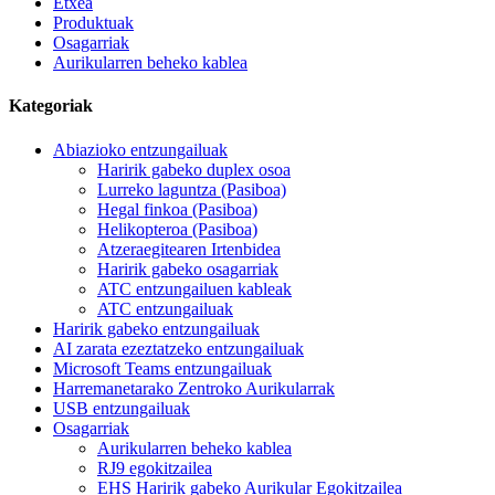
Etxea
Produktuak
Osagarriak
Aurikularren beheko kablea
Kategoriak
Abiazioko entzungailuak
Haririk gabeko duplex osoa
Lurreko laguntza (Pasiboa)
Hegal finkoa (Pasiboa)
Helikopteroa (Pasiboa)
Atzeraegitearen Irtenbidea
Haririk gabeko osagarriak
ATC entzungailuen kableak
ATC entzungailuak
Haririk gabeko entzungailuak
AI zarata ezeztatzeko entzungailuak
Microsoft Teams entzungailuak
Harremanetarako Zentroko Aurikularrak
USB entzungailuak
Osagarriak
Aurikularren beheko kablea
RJ9 egokitzailea
EHS Haririk gabeko Aurikular Egokitzailea