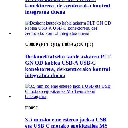
konektorera, dei-zentrorako kontrol
integratua duena
U009P (PLT-QD); U009G(GN-QD)
Deskonektatzeko kable azkarra PLT
GN QD kablea USB-A USB-C
konektorera, dei-zentrorako kontrol
integratua duena
U009J
3,5 mm-ko eme estereo jack-a USB
eta USB C motako egokitzailea MS