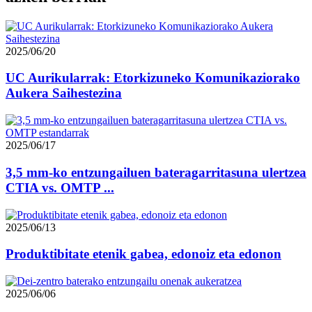
2025/06/20
UC Aurikularrak: Etorkizuneko Komunikaziorako
Aukera Saihestezina
2025/06/17
3,5 mm-ko entzungailuen bateragarritasuna ulertzea
CTIA vs. OMTP ...
2025/06/13
Produktibitate etenik gabea, edonoiz eta edonon
2025/06/06