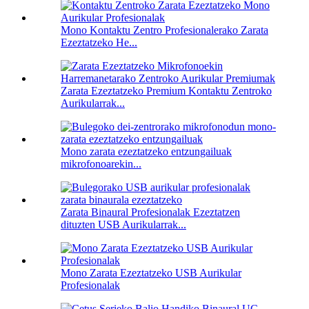
Mono Kontaktu Zentro Profesionalerako Zarata
Ezeztatzeko He...
Zarata Ezeztatzeko Premium Kontaktu Zentroko
Aurikularrak...
Mono zarata ezeztatzeko entzungailuak
mikrofonoarekin...
Zarata Binaural Profesionalak Ezeztatzen
dituzten USB Aurikularrak...
Mono Zarata Ezeztatzeko USB Aurikular
Profesionalak