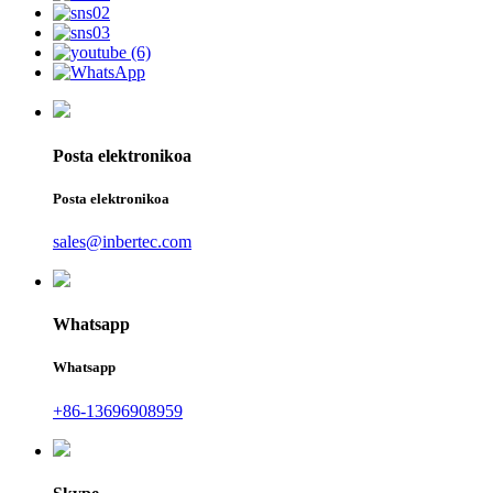
Posta elektronikoa
Posta elektronikoa
sales@inbertec.com
Whatsapp
Whatsapp
+86-13696908959