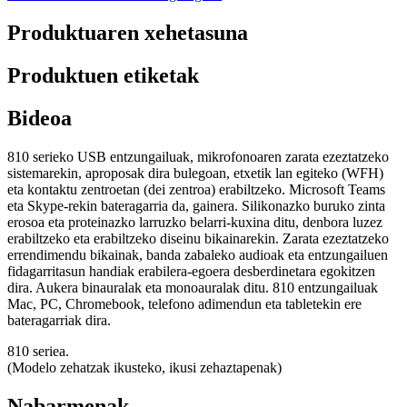
Produktuaren xehetasuna
Produktuen etiketak
Bideoa
810 serieko USB entzungailuak, mikrofonoaren zarata ezeztatzeko
sistemarekin, aproposak dira bulegoan, etxetik lan egiteko (WFH)
eta kontaktu zentroetan (dei zentroa) erabiltzeko. Microsoft Teams
eta Skype-rekin bateragarria da, gainera. Silikonazko buruko zinta
erosoa eta proteinazko larruzko belarri-kuxina ditu, denbora luzez
erabiltzeko eta erabiltzeko diseinu bikainarekin. Zarata ezeztatzeko
errendimendu bikainak, banda zabaleko audioak eta entzungailuen
fidagarritasun handiak erabilera-egoera desberdinetara egokitzen
dira. Aukera binauralak eta monoauralak ditu. 810 entzungailuak
Mac, PC, Chromebook, telefono adimendun eta tabletekin ere
bateragarriak dira.
810 seriea.
(Modelo zehatzak ikusteko, ikusi zehaztapenak)
Nabarmenak