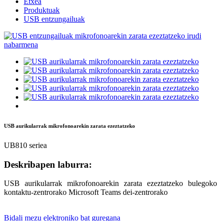
Etxea
Produktuak
USB entzungailuak
USB aurikularrak mikrofonoarekin zarata ezeztatzeko
UB810 seriea
Deskribapen laburra:
USB aurikularrak mikrofonoarekin zarata ezeztatzeko bulegoko
kontaktu-zentrorako Microsoft Teams dei-zentrorako
Bidali mezu elektroniko bat guregana