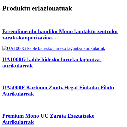
Produktu erlazionatuak
Errendimendu handiko Mono kontaktu zentroko
zarata-kanporizazioa...
UA1000G kable bidezko lurreko laguntza-
aurikularrak
UA5000F Karbono Zuntz Hegal Finkoko Pilotu
Aurikularrak
Premium Mono UC Zarata Ezeztatzeko
Aurikularrak