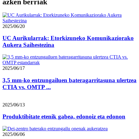
azken berriak
2025/06/20
UC Aurikularrak: Etorkizuneko Komunikaziorako
Aukera Saihestezina
2025/06/17
3,5 mm-ko entzungailuen bateragarritasuna ulertzea
CTIA vs. OMTP ...
2025/06/13
Produktibitate etenik gabea, edonoiz eta edonon
2025/06/06