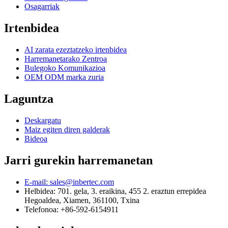
Osagarriak
Irtenbidea
AI zarata ezeztatzeko irtenbidea
Harremanetarako Zentroa
Bulegoko Komunikazioa
OEM ODM marka zuria
Laguntza
Deskargatu
Maiz egiten diren galderak
Bideoa
Jarri gurekin harremanetan
E-mail: sales@inbertec.com
Helbidea: 701. gela, 3. eraikina, 455 2. eraztun errepidea
Hegoaldea, Xiamen, 361100, Txina
Telefonoa: +86-592-6154911