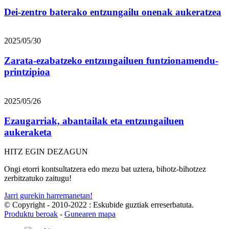
Dei-zentro baterako entzungailu onenak aukeratzea
2025/05/30
Zarata-ezabatzeko entzungailuen funtzionamendu-
printzipioa
2025/05/26
Ezaugarriak, abantailak eta entzungailuen
aukeraketa
HITZ EGIN DEZAGUN
Ongi etorri kontsultatzera edo mezu bat uztera, bihotz-bihotzez
zerbitzatuko zaitugu!
Jarri gurekin harremanetan!
© Copyright - 2010-2022 : Eskubide guztiak erreserbatuta.
Produktu beroak
-
Gunearen mapa