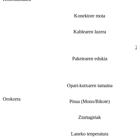
Konektore mota
Kablearen luzera
Paketearen edukia
Opari-kutxaren tamaina
Orokorra
Pisua (Mono/Bikote)
Ziurtagiriak
Laneko tenperatura