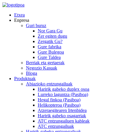
Etxea
Enpresa
Guri buruz
Nor Gara Gu
Zer egiten dugu
Zergatik Gu?
Gure fabrika
Gure Bulegoa
Gure Taldea
Berriak eta gertaerak
Negozio Kasuak
Bloga
Produktuak
Abiazioko entzungailuak
Haririk gabeko duplex osoa
Lurreko laguntza (Pasiboa)
Hegal finkoa (Pasiboa)
Helikopteroa (Pasiboa)
Atzeraegitearen Irtenbidea
Haririk gabeko osagarriak
ATC entzungailuen kableak
ATC entzungailuak
Haririk gabeko entzungailuak