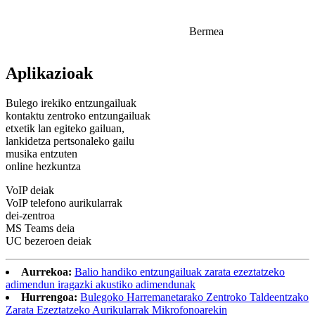
Bermea
Aplikazioak
Bulego irekiko entzungailuak
kontaktu zentroko entzungailuak
etxetik lan egiteko gailuan,
lankidetza pertsonaleko gailu
musika entzuten
online hezkuntza
VoIP deiak
VoIP telefono aurikularrak
dei-zentroa
MS Teams deia
UC bezeroen deiak
Aurrekoa:
Balio handiko entzungailuak zarata ezeztatzeko
adimendun iragazki akustiko adimendunak
Hurrengoa:
Bulegoko Harremanetarako Zentroko Taldeentzako
Zarata Ezeztatzeko Aurikularrak Mikrofonoarekin