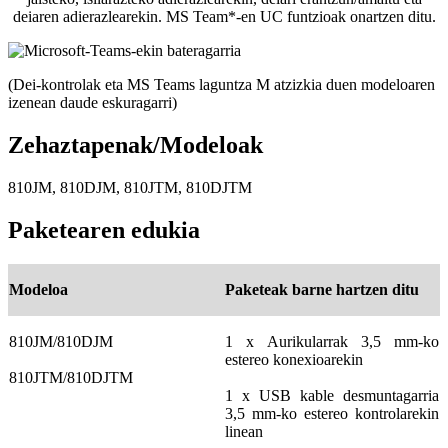
deiaren adierazlearekin. MS Team*-en UC funtzioak onartzen ditu.
(Dei-kontrolak eta MS Teams laguntza M atzizkia duen modeloaren
izenean daude eskuragarri)
Zehaztapenak/Modeloak
810JM, 810DJM, 810JTM, 810DJTM
Paketearen edukia
Modeloa
Paketeak barne hartzen ditu
810JM/810DJM
1 x Aurikularrak 3,5 mm-ko
estereo konexioarekin
810JTM/810DJTM
1 x USB kable desmuntagarria
3,5 mm-ko estereo kontrolarekin
linean