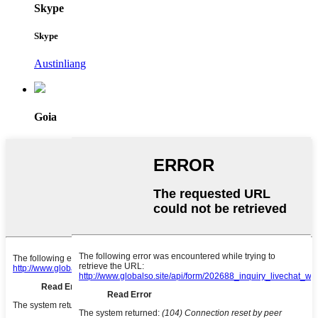
Skype
Skype
Austinliang
Goia