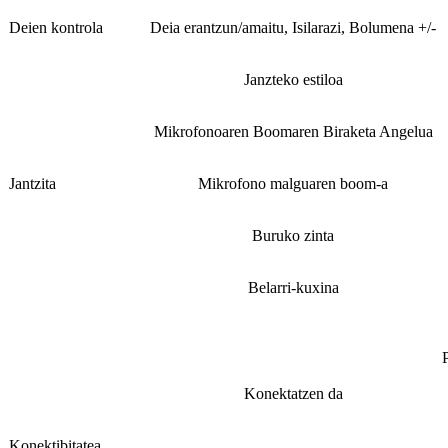
Deien kontrola
Deia erantzun/amaitu, Isilarazi, Bolumena +/-
Janzteko estiloa
Mikrofonoaren Boomaren Biraketa Angelua
Jantzita
Mikrofono malguaren boom-a
Buruko zinta
Belarri-kuxina
Konektatzen da
Konektibitatea