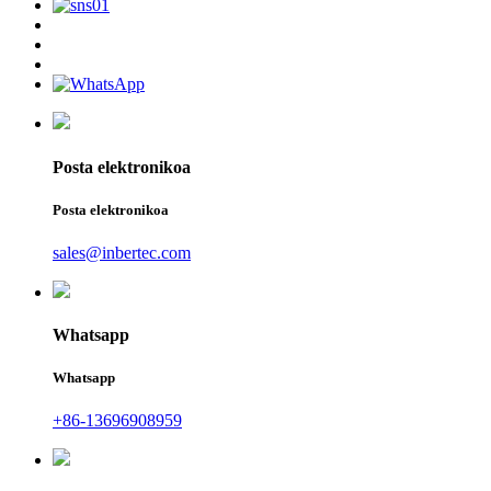
Posta elektronikoa
Posta elektronikoa
sales@inbertec.com
Whatsapp
Whatsapp
+86-13696908959