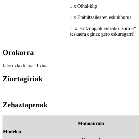
1 x Oihal-klip
1 x Erabiltzailearen eskuliburua
1 x Entzungailuentzako zorroa*
(eskaera eginez gero eskuragarri)
Orokorra
Jatorrizko lekua: Txina
Ziurtagiriak
Zehaztapenak
Monoaurala
Modeloa