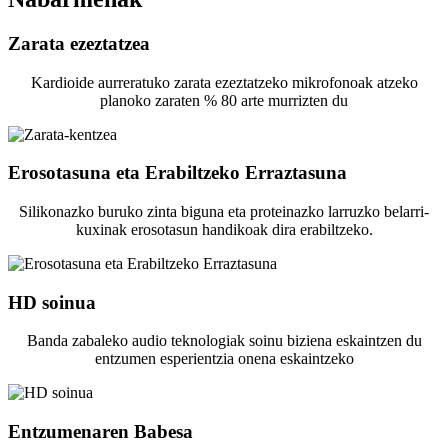
Zarata ezeztatzea
Kardioide aurreratuko zarata ezeztatzeko mikrofonoak atzeko
planoko zaraten % 80 arte murrizten du
Erosotasuna eta Erabiltzeko Erraztasuna
Silikonazko buruko zinta biguna eta proteinazko larruzko belarri-
kuxinak erosotasun handikoak dira erabiltzeko.
HD soinua
Banda zabaleko audio teknologiak soinu biziena eskaintzen du
entzumen esperientzia onena eskaintzeko
Entzumenaren Babesa