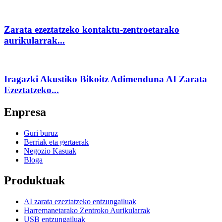
Zarata ezeztatzeko kontaktu-zentroetarako
aurikularrak...
Iragazki Akustiko Bikoitz Adimenduna AI Zarata
Ezeztatzeko...
Enpresa
Guri buruz
Berriak eta gertaerak
Negozio Kasuak
Bloga
Produktuak
AI zarata ezeztatzeko entzungailuak
Harremanetarako Zentroko Aurikularrak
USB entzungailuak