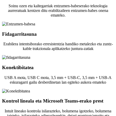
Soinu ozen eta kaltegarriak entzumen-babeserako teknologia
aurreratuak kentzen ditu erabiltzaileen entzumen-babes onena
emateko.
Fidagarritasuna
Erabilera intentsiborako erresistentzia handiko metalezko eta zuntz-
kable trakzionala aplikatzeko juntura-zatiak
Konektibitatea
USB A mota, USB C mota, 3,5 mm + USB-C, 3,5 mm + USB-A
eskuragarri gailu desberdinetan lan egiteko aukera emateko
Kontrol lineala eta Microsoft Teams-erako prest
Intuit lineako kontrola isilarazteko, bolumena igotzeko, bolumena
jaisteko, isilarazteko adierazlearekin, deiari erantzun/amaitu eta