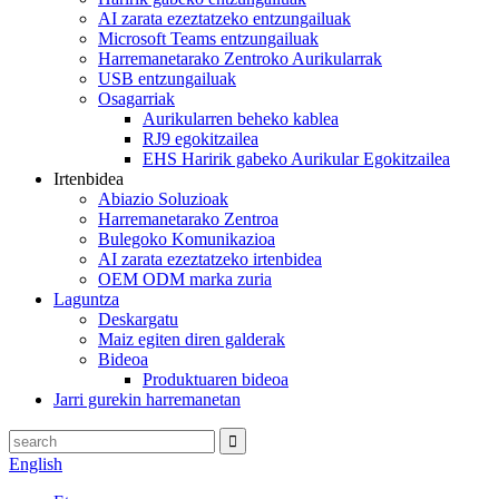
AI zarata ezeztatzeko entzungailuak
Microsoft Teams entzungailuak
Harremanetarako Zentroko Aurikularrak
USB entzungailuak
Osagarriak
Aurikularren beheko kablea
RJ9 egokitzailea
EHS Haririk gabeko Aurikular Egokitzailea
Irtenbidea
Abiazio Soluzioak
Harremanetarako Zentroa
Bulegoko Komunikazioa
AI zarata ezeztatzeko irtenbidea
OEM ODM marka zuria
Laguntza
Deskargatu
Maiz egiten diren galderak
Bideoa
Produktuaren bideoa
Jarri gurekin harremanetan
English